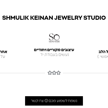
SHMULIK KEINAN JEWELRY STUDIO
עיצובים מקוריים ויחודיים
 הלב
אחריות ל
נעשים בעבודת יד
ושי :)
על 
✩✩✩
נשמח לשמוע מכם 🙂 צרו קשר