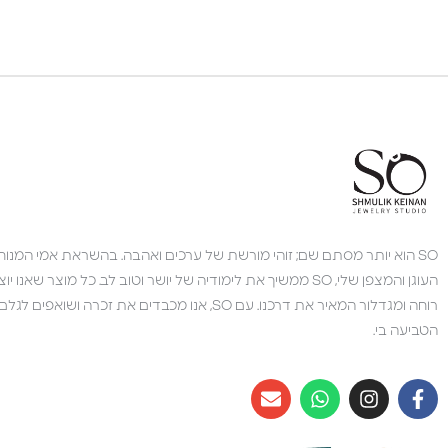
צוות השירות
💬
נחזור אליך בהקדם
SO הוא יותר מסתם שם; זוהי מורשת של ערכים ואהבה. בהשראת אמי המנוחה,
העוגן והמצפן שלי, SO ממשיך את לימודיה של יושר וטוב לב. כל מוצר 
רוחה ומגדלור המאיר את דרכנו. עם SO, אנו מכבדים את זכרה 
הטביעה בי.