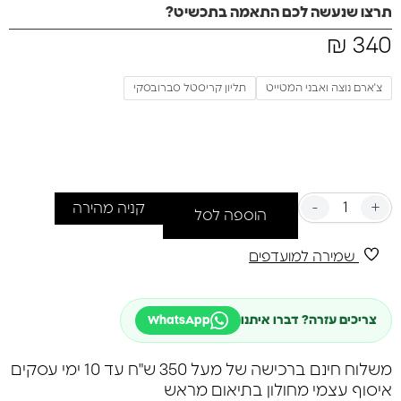
היכנסי לעולם של יופי ואלגנטיות עם הצמיד המלופף שלנו!
תרצו שנעשה לכם התאמה בתכשיט?
המשלב אבני ג'אספר איפריאל יחד עם כדורי כסף 925, הוא יוצר
340
₪
הרמוניה מושלמת של צבעים וטקסטורות. צ'ארמים מכסף 925
מעניקים לו נגיעה של זוהר, בעוד שתליון המרכזי עם קריסטל
סברובסקי נוצץ מוסיף ברק ויוקרה.
צ'ארם נוצה ואבני המטייט
תליון קריסטל סברובסקי
-
+
קניה מהירה
הוספה לסל
שמירה למועדפים
צריכים עזרה? דברו איתנו
WhatsApp
משלוח חינם ברכישה של מעל 350 ש"ח עד 10 ימי עסקים
איסוף עצמי מחולון בתיאום מראש