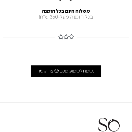
משלוח חינם בכל הזמנה
בכל הזמנה מעל-350 ש"ח!
✩✩✩
נשמח לשמוע מכם 🙂 צרו קשר