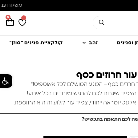
מש
0
 ופנינים
זהב
קולקציית פנינים "סוזן"
עור חרוזים כסף
פתח סרגל
ר חרוזים כסף – המגע המושלם לכל אאוטפיט!*
הצמיד שיגרום לכם להרגיש מיוחדים בכל אירוע!
אלגנטי ומראה ייחודי, צמיד עור קלוע זה הוא התוספת
לארון התכשיטים שלכם.
שה לכם התאמה בתכשיט?
*עבודת יד מדויקת*: כל חרוז עשוי מכסף 925 איכותי, בגימורים של
וציפוי זהב שמוסיף נופך יוקרתי.