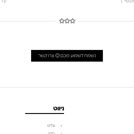
ושי :)
על 
✩✩✩
נשמח לשמוע מכם 🙂 צרו קשר
ניווט
עלינו
בלוג