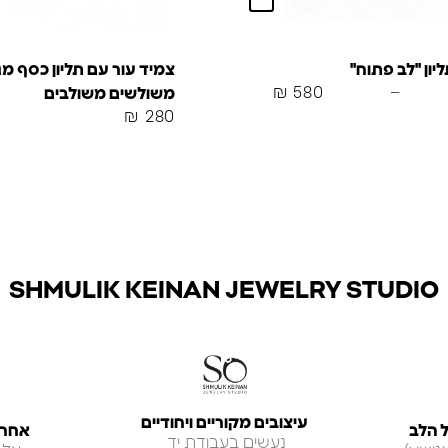
ון "לב פתוח"
צמיד עור עם תליון כסף מגן
₪
580
–
משולשים משולבים
₪
280
SHMULIK KEINAN JEWELRY STUDIO
עיצובים מקוריים ויחודיים
 הלב
אחריות ל
נעשים בעבודת יד