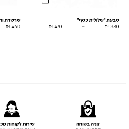
טבעת "שלולית כסף"
שרשרת ותלי
₪
460
₪
470
–
₪
380
קניה בטוחה
שירות לקוחות מכל