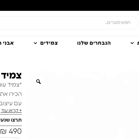
הנבחרים שלנו
צמידים
אבני חן
צמיד 
*צמיד עו
הכירו את 
עם עיצוב 
+ קראו עוד
המושלמת 
תרצו שנע
₪
490
מבריק,מט 