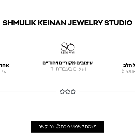
SHMULIK KEINAN JEWELRY STUDIO
עיצובים מקוריים ויחודיים
 הלב
אחריות ל
נעשים בעבודת יד
ושי :)
על 
✩✩✩
נשמח לשמוע מכם 🙂 צרו קשר