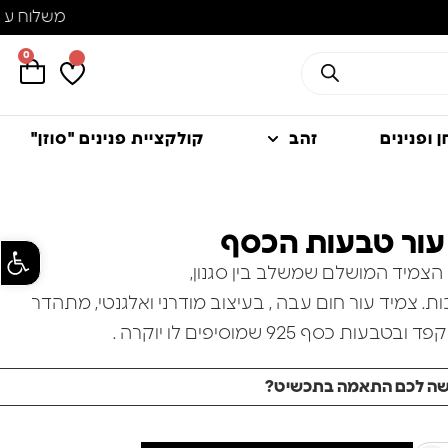
0
 ופנינים
זהב
קולקציית פנינים "סוזן"
עור טבעות הכסף
פתח סרגל
הצמיד המושלם שמשלב בין סגנון,
כות. צמיד עור חום עבה , בעיצוב מודרני ואלגנטי, מתהדר
בעות כסף 925 שמוסיפים לו יוקרה .
שה לכם התאמה בתכשיט?
– *חומרים איכותיים:* עור רך ועמיד, עם אלמנטים מכסף 925 וסוגר
נק מכסף.