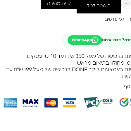
לאסי:* מתאים לכל אירוע – יום יומי או חגיגי, ומוסיף נגיעה
-
קניה מהירה
הוספה לסל
לכל לבוש.
תכוונן:* נוח לענידה עם סוגר בטיחותי, שמתאים לכל יד.
ה למועדפים
ור בצמיד זה?*
חפשים את התכשיט שיבלוט ויוסיף קריצה מיוחדת
זרה? דברו איתנו
WhatsApp
כם, הצמיד הזה הוא הבחירה המושלמת. הוא לא רק
נתית, אלא גם סימן של איכות וסטייל.
שה של מעל 350 ש"ח עד 10 ימי עסקים
מי מחולון בתיאום מראש
משלוח חינם באמצעות לוקר DONE ברכישה של מעל 199 ש"ח עד
וסף