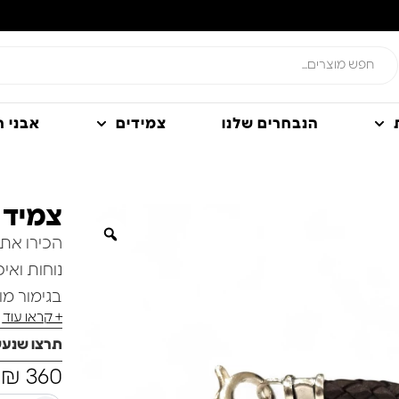
הנבחרים שלנו
צמידים
אבני חן
צמיד 
הכירו את 
נוחות ואי
בגימור מוקפד ובט
+ קראו עוד
מאפיינים:
תרצו שנע
₪
360
פישלוק ע