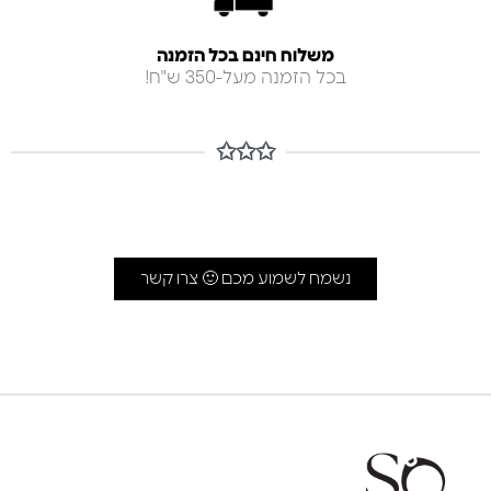
משלוח חינם בכל הזמנה
בכל הזמנה מעל-350 ש"ח!
✩✩✩
נשמח לשמוע מכם 🙂 צרו קשר