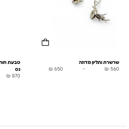
שרשרת ותליון מדוזה
טבעת חותם
₪
650
–
₪
560
גס
₪
870