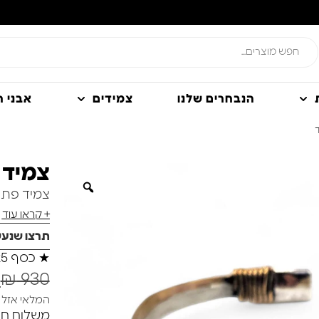
הנבחרים שלנו
צמידים
אבני חן
צמיד 
צמיד פתוח, מ
+ קראו עוד
תרצו שנע
★
כסף 925
0
₪
930
המלאי אזל
משלוח חינם ברכי