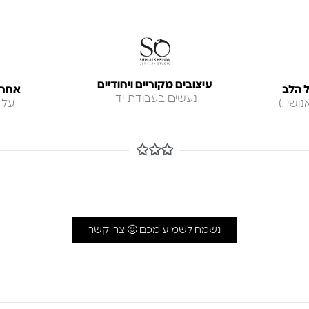
עיצובים מקוריים ויחודיים
 הלב
אחריות ל
נעשים בעבודת יד
ושי :)
על 
✩✩✩
נשמח לשמוע מכם 🙂 צרו קשר