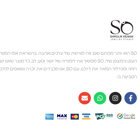
SO הוא יותר מסתם שם; זוהי מורשת של ערכים ואהבה. בהשראת אמי המנוחה,
העוגן והמצפן שלי, SO ממשיך את לימודיה של יושר וטוב לב. כל מוצר 
רוחה ומגדלור המאיר את דרכנו. עם SO, אנו מכבדים את זכרה 
הטביעה בי.