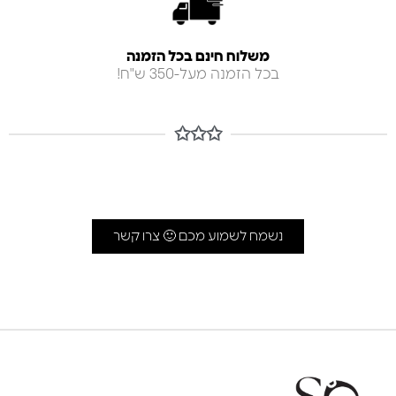
משלוח חינם בכל הזמנה
בכל הזמנה מעל-350 ש"ח!
✩✩✩
נשמח לשמוע מכם 🙂 צרו קשר