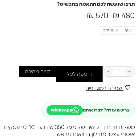
שמזכירים את הקסם והאומנות של המזרח.
תרצו שנעשה לכם התאמה בתכשיט?
למי זה מיועד?* לנשים שאוהבות לבטא את עצמן דרך תכשיטים,
480
₪
–
570
₪
שמחפשות את הטאץ' המיוחד שישדרג כל הופעה.
חוו את הקסם של המזרח עם קסם הטרייבל – תכשיטים
שמספרים סיפור!
כסף
ציפוי זהב
משקל כולל : 8.9 גרם
-
+
קניה מהירה
הוספה לסל
שמירה למועדפים
צריכים עזרה? דברו איתנו
WhatsApp
משלוח חינם ברכישה של מעל 350 ש"ח עד 10 ימי עסקים
איסוף עצמי מחולון בתיאום מראש