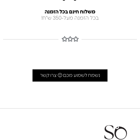
משלוח חינם בכל הזמנה
בכל הזמנה מעל-350 ש"ח!
✩✩✩
נשמח לשמוע מכם 🙂 צרו קשר