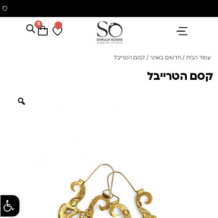
מש
0
הנבחרים שלנו
אבני חן ופנינים
קולקציית פנינים "סוזן"
עמוד הבית
/
חדשים באתר
/ קסם הטרייבל
קסם הטרייבל
פתח סרגל