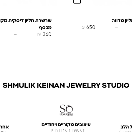
ון מדוזה
שרשרת תליון דיסקית מק
₪
650
–
מכסף
–
₪
360
SHMULIK KEINAN JEWELRY STUDIO
עיצובים מקוריים ויחודיים
 הלב
אחריות ל
נעשים בעבודת יד