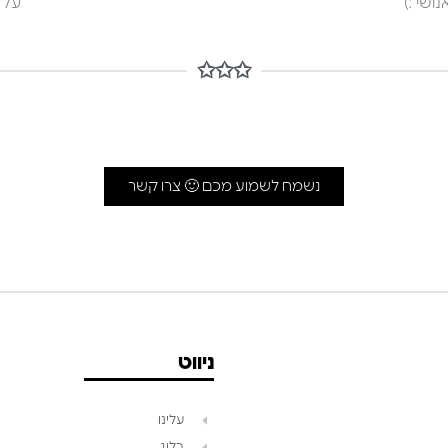
ושי :)
על 
✩✩✩
נשמח לשמוע מכם 🙂 צרו קשר
ניווט
עלינו
בלוג