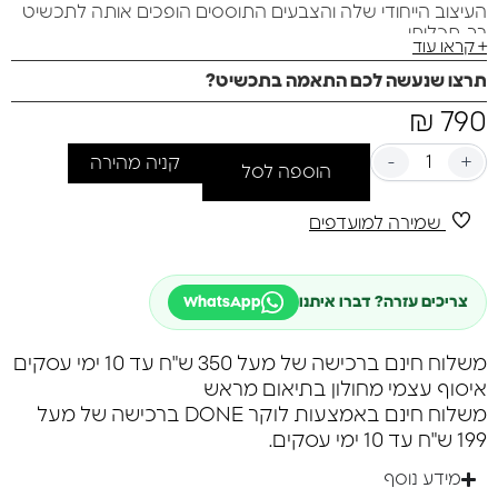
העיצוב הייחודי שלה והצבעים התוססים הופכים אותה לתכשיט
רב-תכליתי,
+ קראו עוד
מושלם להוספת נגיעה של תחכום לכל תלבושת.
תרצו שנעשה לכם התאמה בתכשיט?
₪
790
-
+
קניה מהירה
הוספה לסל
שמירה למועדפים
צריכים עזרה? דברו איתנו
WhatsApp
משלוח חינם ברכישה של מעל 350 ש"ח עד 10 ימי עסקים
איסוף עצמי מחולון בתיאום מראש
משלוח חינם באמצעות לוקר DONE ברכישה של מעל
199 ש"ח עד 10 ימי עסקים.
מידע נוסף