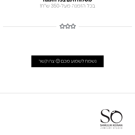
משלוח חינם בכל הזמנה
בכל הזמנה מעל-350 ש"ח!
✩✩✩
נשמח לשמוע מכם 🙂 צרו קשר