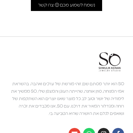
נשמח לשמוע מכם 🙂 צרו קשר
SO הוא יותר מסתם שם; זוהי מורשת של ערכים ואהבה. בהשראת
אמי המנוחה, סוזן אוחנה, שהייתה העוגן והמצפן שלי, SO ממשיך את
לימודיה של יושר וטוב לב. כל מוצר שאנו יוצרים הוא השתקפות של
רוחה ומגדלור המאיר את דרכנו. עם SO, אנו מכבדים את זכרה
ושואפים לגלם את היושרה שהיא הטביעה בי.