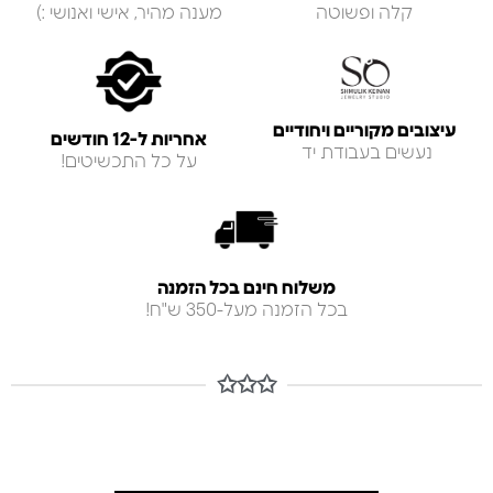
קלה ופשוטה
מענה מהיר, אישי ואנושי :)
עיצובים מקוריים ויחודיים
אחריות ל-12 חודשים
נעשים בעבודת יד
על כל התכשיטים!
משלוח חינם בכל הזמנה
בכל הזמנה מעל-350 ש"ח!
✩✩✩