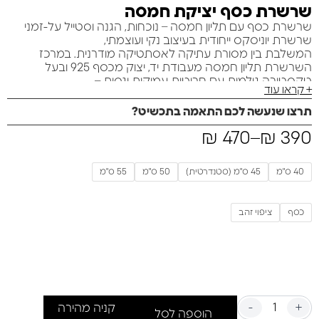
שרשרת כסף יציקת חמסה
שרשרת כסף עם תליון חמסה – נוכחות, הגנה וסטייל על-זמני
שרשרת יוניסקס ייחודית בעיצוב נקי ועוצמתי,
המשלבת בין מסורת עתיקה לאסתטיקה מודרנית. במרכז
השרשרת תליון חמסה מעבודת יד, יצוק מכסף 925 ובעל
טקסטורה גולמית עם חריטות עמוקות וגסות –
+ קראו עוד
כל פרט מעניק תחושת עומק, אותנטיות ואופי חד-פעמי.
תרצו שנעשה לכם התאמה בתכשיט?
₪
470
–
₪
390
40 ס"מ
45 ס"מ (סטנדרטית)
50 ס"מ
55 ס"מ
כסף
ציפוי זהב
-
+
קניה מהירה
הוספה לסל