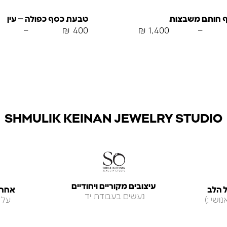
 חותם משבצות
טבעת כסף כפולה – עין
–
₪
400
₪
1,400
–
SHMULIK KEINAN JEWELRY STUDIO
עיצובים מקוריים ויחודיים
 הלב
אחריות ל
נעשים בעבודת יד
ושי :)
על 