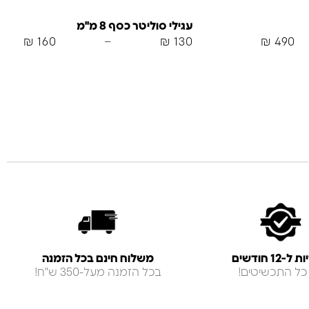
עגילי סוליטר כסף 8 מ"מ
₪
160
–
₪
130
₪
490
-12 חודשים
משלוח חינם בכל הזמנה
כל התכשיטים!
בכל הזמנה מעל-350 ש"ח!