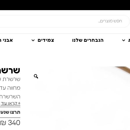
הנבחרים שלנו
צמידים
אבני חן
שרשרת
שרשרת עור
מחווה עד
השרשרת עש
+ קראו עוד
עם טקסטו
תרצו שנע
לצידו תלו
₪
340
קסם.