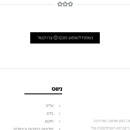
✩✩✩
נשמח לשמוע מכם 🙂 צרו קשר
ניווט
עלינו
בלוג
 סוזן אוחנה, שהייתה
תקנון
שאנו יוצרים הוא השתקפות של
מדיניות החזרות וביטולים