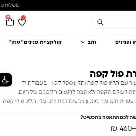
0
 ופנינים
זהב
קולקציית פנינים "סוזן"
 פול קפה
פתח סרגל
 עם תליון פול קפה ותליון ספל קטן – בעבודת יד
ינה לעולם הקפה ולאהבה לרגעים הקטנים של היום.
ויה חוט עור במגוון צבעים לבחירה, ועליו תליון פולי קפה
רה מודגשת שמעניקה עומק ואופי לעיצוב.
שה לכם התאמה בתכשיט?
י תליון קטן בצורת ספל קפה , שמוסיף נגיעה שובבה ומלאת
₪
460
–