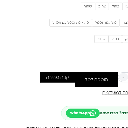
י
כחול
צהוב
שחור
בד
פול קפה וספל
פול קפה וספל עם אמייל
ק
כחול
שחור
-
קניה מהירה
הוספה לסל
ה למועדפים
זרה? דברו איתנו
WhatsApp