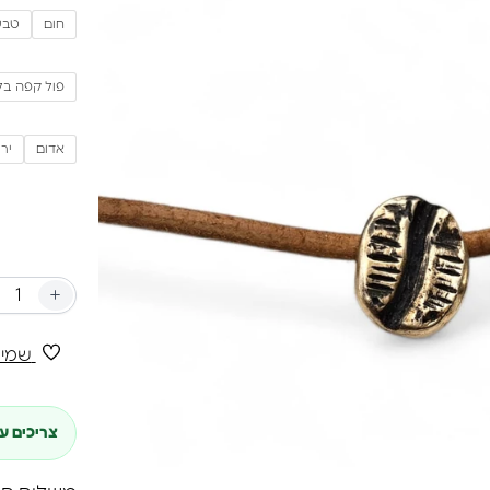
חום
טבע
פול קפה בל
אדום
ירו
+
שמיר
צריכים ע