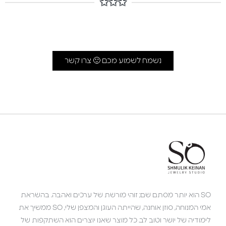
✩✩✩
נשמח לשמוע מכם 🙂 צרו קשר
SO הוא יותר מסתם שם; זוהי מורשת של ערכים ואהבה. בהשראת
אמי המנוחה, סוזן אוחנה, שהייתה העוגן והמצפן שלי, SO ממשיך את
לימודיה של יושר וטוב לב. כל מוצר שאנו יוצרים הוא השתקפות של