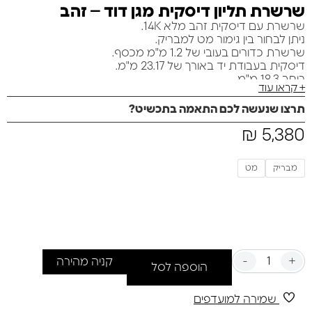
שרשרת תליון דיסקית מגן דוד – זהב
שרשרת עם דיסקית זהב מלא 14K.
ניתן לבחור בין גימור מט למבריק.
שרשרת כדורים בעובי של 1.2 מ"מ מכסף.
דיסקית בעבודת יד באורך של 23.17 מ"מ.
רוחב 18.3 מ"מ.
+ קראו עוד
משקל כולל דיסקית ושרשרת 5.9 גרם.
דיסקית עדינה מאוד עם מגן דוד קטן בצד.
תרצו שנעשה לכם התאמה בתכשיט?
ניתן להוסיף כיתוב בהטבעה בלבד עד 2 מילים.
5,380
₪
מתאימה לגברים ונשים כאחד…
מגיעה באריזת מתנה ניתן להוסיף כרטיס ברכה ללא עלות יש
לציין בהערות למוכר.
מבריק
מט
-
+
קניה מהירה
הוספה לסל
שמירה למועדפים