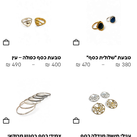
טבעת "שלולית כסף"
טבעת כסף כפולה – עין
₪
490
–
₪
400
₪
470
–
₪
380
עגילי חישוק מנדלה כסף
צמידי כסף בסגנון מרוקאי